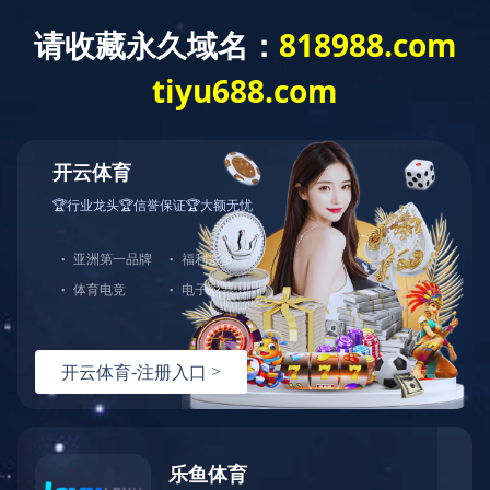
当前位置：首页
产品展厅
通达产品
通达产品
点击图片进入产品详情
大
大
型
型
D型卧式多级离心泵
D型卧式多级离心泵
大
大
型
型