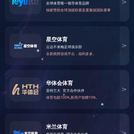
D型卧式多级离心泵
MD型卧式多级离心泵
小
大
型
型
D型卧式多级离心泵
DG型卧式多级离心泵
大
大
型
型