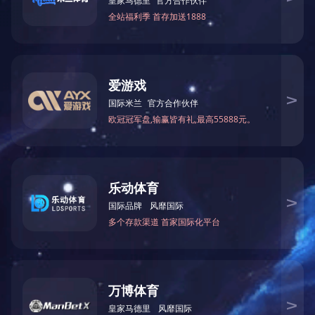
S型中开泵
Sh(R)型中开泵
大
小
型
型
TDOS型双吸中开离心泵
TDOS型双吸中开离心泵
大
小
型
型