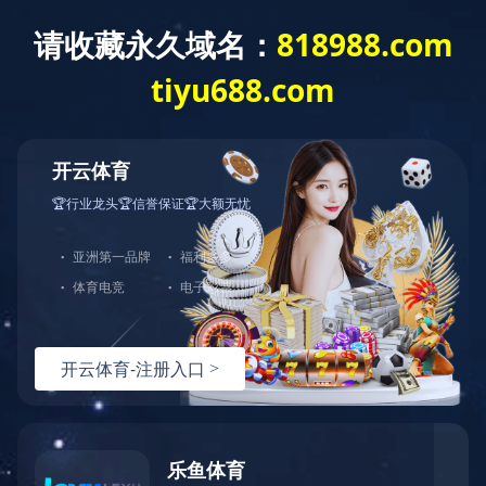
当前位置：首页
样本下载
样本下载