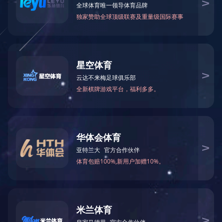
更多内容，请点击
样本下载
辽ICP备09009061号-1
辽公网安备000000
版权所有：辽宁通达泵业集团有限公司
技术支持：辽宁华睿科技有限公司
地址：
辽宁省葫芦岛市高桥经济开发区
星空网页版
|
乐竞体育·(LEJING)官方网站
|
安博web版登录入口
|
欧宝ob官网登录入口（中国）有限公司
|
完美体育
|
FHapp官网
|
拼搏在线官方网站
|
开云网页版页面
|
华体会官方网页版
|


