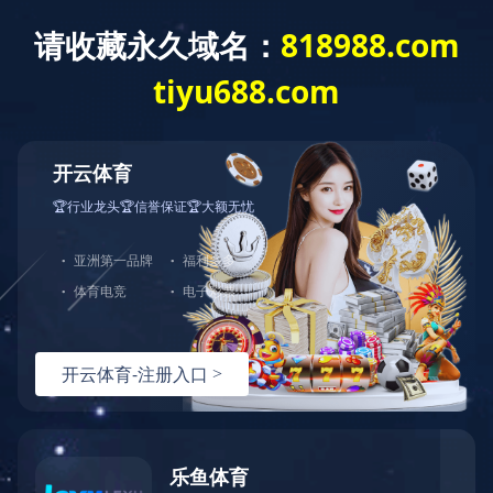
当前位置：首页
产品展厅
S(R)、Sh(R)型中开泵
S型中开泵
大
型


产品概述：
S、Sh 型单级双吸离心泵，供输送不含固体颗粒及温度不超过80℃的清水或物理化学性质类似于水的其它液体之用。适用于工厂、矿山、城市给排水，也可用
于电站、大型水利工程、农业排灌等，SR型泵是用于输送温度不超过104℃场合。S、Sh型为卧式结构，也可以根据客户要求做成立式结构。

查看产品参数
型号意义
性能范围