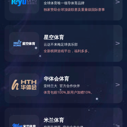
流量：120-20000m3/h
扬程：12-150m
结构特点
S、Sh型泵主要由泵体、泵盖、轴承、转子等零部件组成。该泵为单级双吸叶轮，泵体为水平中开。泵的吸入管和排出管均在泵轴中心线下方呈水平方向，并与泵体铸在
一起，泵体与泵盖的分开面在轴的中心面上，无须拆卸管路及电动机即可检修泵的转动部件。轴向力由双吸叶轮平衡，残余轴向力由滚动轴承平衡。该泵采用填料密
封，根据用户要求也可以为您加装机械密封，在轴封处装有可更换的轴套。泵的传动是通过弹性联轴器由电动机驱动。从传动机端看，S型为顺时针方向旋转，Sh型为逆
时针方向旋转。
辽ICP备09009061号-1
辽公网安备000000
版权所有：辽宁通达泵业集团有限公司
技术支持：辽宁华睿科技有限公司
地址：
辽宁省葫芦岛市高桥经济开发区
星空网页版
|
乐竞体育·(LEJING)官方网站
|
安博web版登录入口
|
欧宝ob官网登录入口（中国）有限公司
|
完美体育
|
FHapp官网
|
拼搏在线官方网站
|
开云网页版页面
|
华体会官方网页版
|


